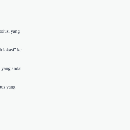
solusi yang
h lokasi” ke
 yang andal
tus yang
k