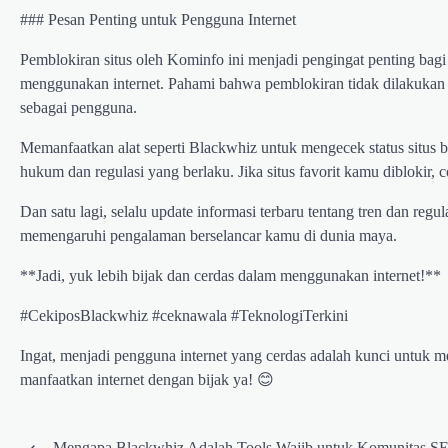
### Pesan Penting untuk Pengguna Internet
Pemblokiran situs oleh Kominfo ini menjadi pengingat penting bagi 
menggunakan internet. Pahami bahwa pemblokiran tidak dilakukan 
sebagai pengguna.
Memanfaatkan alat seperti Blackwhiz untuk mengecek status situs b
hukum dan regulasi yang berlaku. Jika situs favorit kamu diblokir, c
Dan satu lagi, selalu update informasi terbaru tentang tren dan regul
memengaruhi pengalaman berselancar kamu di dunia maya.
**Jadi, yuk lebih bijak dan cerdas dalam menggunakan internet!**
#CekiposBlackwhiz #ceknawala #TeknologiTerkini
TECH
Situs Web Diblokir oleh
Ingat, menjadi pengguna internet yang cerdas adalah kunci untuk m
Kominfo? Blackwhiz
manfaatkan internet dengan bijak ya! 😊
Solusinya!
Post
Journal Me
February 9, 2025
⟵
Mengapa Blackwhiz Adalah Tools Wajib untuk Komunitas S