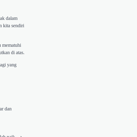
jak dalam
kita sendiri
lu mematuhi
tkan di atas.
lagi yang
ar dan
dah naik
⟶