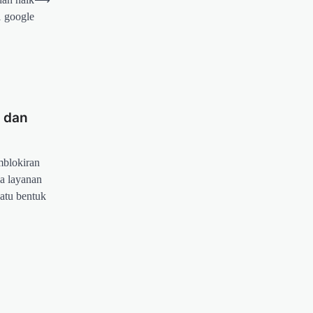
1 google
t dan
emblokiran
ia layanan
satu bentuk