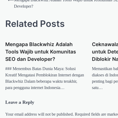
navigation
## Situs Web Diblokir oleh Kominfo? Ini Cara
Developer?
Cek dan Solusinya! Belakangan ini, banyak
pengguna internet di Indonesia yang kaget…
Related Posts
TECH
Mengapa Blackwhiz Adalah
Tools Wajib untuk Komunitas
Mengapa Blackwhiz Adalah
Ceknawala
SEO dan Developer?
Tools Wajib untuk Komunitas
untuk Det
Journal Me
February 9, 2025
SEO dan Developer?
Diblokir N
### Menembus Batas Dunia Maya: Solusi
### Menembus Batas Dunia Maya: Solusi
Memastikan bah
Kreatif Mengatasi Pemblokiran Internet dengan
Blackwhiz Dalam beberapa waktu terakhir, para
Kreatif Mengatasi Pemblokiran Internet dengan
diakses di Indo
pengguna internet Indonesia…
Blackwhiz Dalam beberapa waktu terakhir,
penting bagi pe
para pengguna internet Indonesia…
satu…
TECH
atasi nawala dengan robot
Leave a Reply
redirect shortlink otomatis
dari blackwhiz
Your email address will not be published.
Required fields are mark