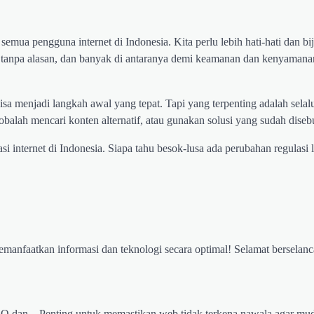
semua pengguna internet di Indonesia. Kita perlu lebih hati-hati dan bi
tanpa alasan, dan banyak di antaranya demi keamanan dan kenyamanan 
isa menjadi langkah awal yang tepat. Tapi yang terpenting adalah sela
obalah mencari konten alternatif, atau gunakan solusi yang sudah disebu
asi internet di Indonesia. Siapa tahu besok-lusa ada perubahan regulasi 
emanfaatkan informasi dan teknologi secara optimal! Selamat berselanc
EO dan
Penting untuk memastikan web tidak terkena nawala agar mu