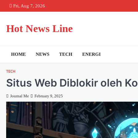
Skip
Fri, Aug 7, 2026
to
content
Hot News Line
HOME
NEWS
TECH
ENERGI
TECH
Situs Web Diblokir oleh K
Journal Me
February 9, 2025