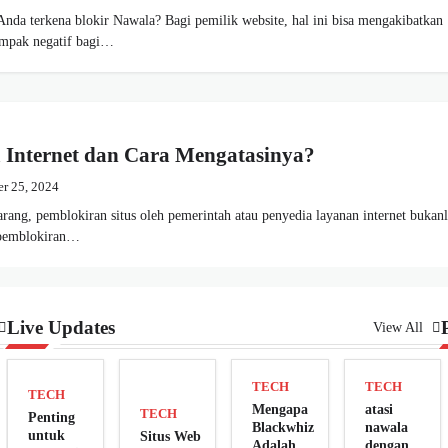
Anda terkena blokir Nawala? Bagi pemilik website, hal ini bisa mengakibatkan
ampak negatif bagi…
 Internet dan Cara Mengatasinya?
r 25, 2024
ekarang, pemblokiran situs oleh pemerintah atau penyedia layanan internet bukan
k pemblokiran…
Live Updates
View All
TECH
TECH
TECH
Mengapa
atasi
TECH
Penting
Blackwhiz
nawala
untuk
Situs Web
Adalah
dengan