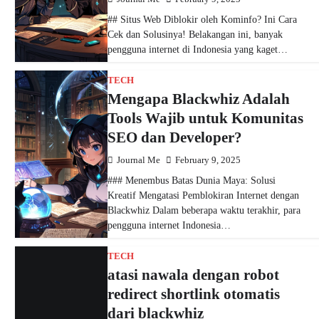
Kreatif Mengatasi Pemblokiran Internet dengan
Blackwhiz Dalam beberapa waktu terakhir, para
pengguna internet Indonesia…
TECH
atasi nawala dengan robot
redirect shortlink otomatis
dari blackwhiz
Journal Me
February 9, 2025
## Mengatasi Pemblokiran Situs Seperti Vimeo
dan Binance di Indonesia: Panduan Lengkap
untuk Pengguna Internet Halo, internet-savvy
folks! 🙌 Sudah…
TECH
Penting untuk memastikan
web tidak terkena nawala
agar mudah naik ke ranking