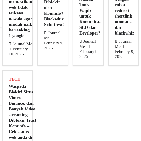
memastikan
Diblokir
Tools
robot
web tidak
oleh
Wajib
redirect
terkena
Kominfo?
untuk
shortlink
nawala agar
Blackwhiz
Komunitas
otomatis
mudah naik
Solusinya!
SEO dan
dari
ke ranking
Developer?
blackwhiz
Journal
1 google
Me
Journal
Journal
February 9,
Journal Me
Me
Me
2025
February
February 9,
February 9,
10, 2025
2025
2025
TECH
Waspada
Blokir! Situs
Vimeo,
Binance, dan
Banyak Video
streaming
Diblokir Trust
Kominfo –
Cek status
web anda di