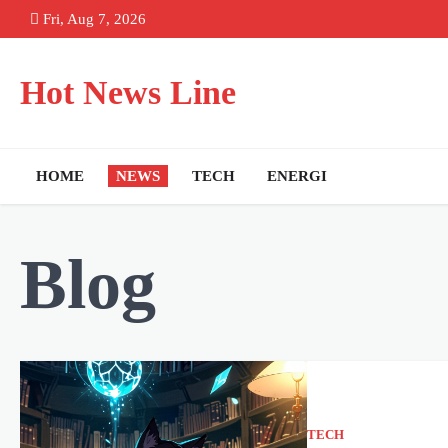
Skip
Fri, Aug 7, 2026
to
content
Hot News Line
HOME
NEWS
TECH
ENERGI
Blog
TECH