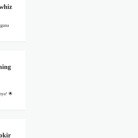
kwhiz
gguna
ming
nya! 🌟
okir