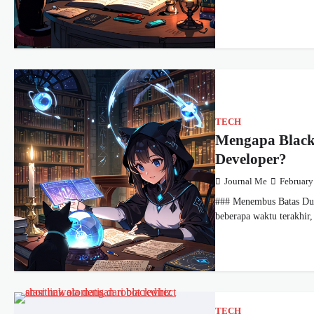
TECH
Mengapa Black
Developer?
Journal Me
February
### Menembus Batas Dun
beberapa waktu terakhir
TECH