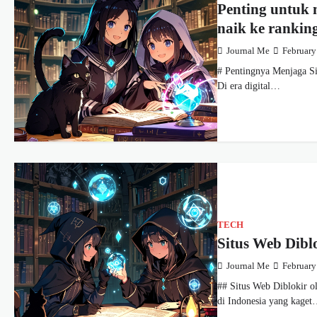
Penting untuk
naik ke rankin
Journal Me
February
# Pentingnya Menjaga S
Di era digital…
TECH
Situs Web Dibl
Journal Me
February
## Situs Web Diblokir o
di Indonesia yang kage