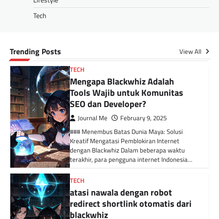
Kominfo? Blackwhiz Solusinya!
Tech
Journal Me
February 9, 2025
## Situs Web Diblokir oleh Kominfo? Ini Cara
Cek dan Solusinya! Belakangan ini, banyak
pengguna internet di Indonesia yang kaget…
Trending Posts
View All
TECH
Mengapa Blackwhiz Adalah
Tools Wajib untuk Komunitas
SEO dan Developer?
Journal Me
February 9, 2025
### Menembus Batas Dunia Maya: Solusi
Kreatif Mengatasi Pemblokiran Internet
dengan Blackwhiz Dalam beberapa waktu
terakhir, para pengguna internet Indonesia…
TECH
atasi nawala dengan robot
redirect shortlink otomatis dari
blackwhiz