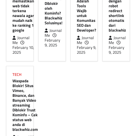
memastikan
Adalah
dengan
Diblokir
## Situs Web Diblokir oleh Kominfo? Ini Cara
web tidak
Tools
robot
oleh
Cek dan Solusinya! Belakangan ini, banyak
terkena
Wajib
redirect
Kominfo?
pengguna internet di Indonesia yang kaget…
nawala agar
untuk
shortlink
Blackwhiz
mudah naik
Komunitas
otomatis
Solusinya!
ke ranking 1
SEO dan
dari
TECH
google
Developer?
blackwhiz
Journal
Mengapa Blackwhiz Adalah
Me
Journal
Journal
Journal
February
Tools Wajib untuk Komunitas
Me
Me
Me
9, 2025
February 10,
February 9,
February
SEO dan Developer?
2025
2025
9, 2025
Journal Me
February 9, 2025
### Menembus Batas Dunia Maya: Solusi
Kreatif Mengatasi Pemblokiran Internet
TECH
dengan Blackwhiz Dalam beberapa waktu
Waspada
terakhir, para pengguna internet Indonesia…
Blokir! Situs
Vimeo,
Binance, dan
TECH
Banyak Video
atasi nawala dengan robot
streaming
Diblokir Trust
redirect shortlink otomatis dari
Kominfo – Cek
blackwhiz
status web
anda di
Journal Me
February 9, 2025
blackwhiz.com
## Mengatasi Pemblokiran Situs Seperti