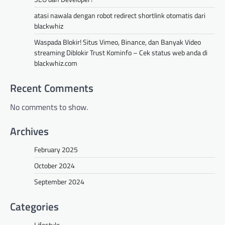
redirect shortlink otomatis dari
atasi nawala dengan robot redirect shortlink otomatis dari
blackwhiz
blackwhiz
Journal Me
February 9, 2025
Waspada Blokir! Situs Vimeo, Binance, dan Banyak Video
## Mengatasi Pemblokiran Situs Seperti
streaming Diblokir Trust Kominfo – Cek status web anda di
Vimeo dan Binance di Indonesia: Panduan
blackwhiz.com
Lengkap untuk Pengguna Internet Halo,
internet-savvy folks!
Sudah…
Recent Comments
TECH
No comments to show.
Penting untuk memastikan web
tidak terkena nawala agar
Archives
mudah naik ke ranking 1 google
February 2025
Journal Me
February 10, 2025
# Pentingnya Menjaga Situs Web dari Konten
October 2024
Berbahaya Agar Menjadi Top Ranking di
September 2024
Google Hey guys!
Di era digital…
Categories
TECH
Situs Web Diblokir oleh
Lifestyle