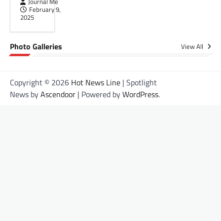
Journal Me
Vimeo dan Binance di Indonesia: Panduan
February 9,
2025
Lengkap untuk Pengguna Internet Halo,
internet-savvy folks!
Sudah…
Photo Galleries
View All
Copyright © 2026
Hot News Line
| Spotlight
News by
Ascendoor
| Powered by
WordPress
.