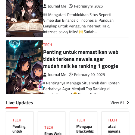
Journal Me
February 9, 2025
## Mengatasi Pemblokiran Situs Seperti
Vimeo dan Binance di Indonesia: Panduan
Lengkap untuk Pengguna Internet Halo,
internet-savvy folks!
Sudah…
TECH
Penting untuk memastikan web
tidak terkena nawala agar
mudah naik ke ranking 1 google
Journal Me
February 10, 2025
# Pentingnya Menjaga Situs Web dari Konten
Berbahaya Agar Menjadi Top Ranking di
Google Hey guys!
Di era digital…
Live Updates
View All
TECH
Situs Web Diblokir oleh
TECH
TECH
TECH
Kominfo? Blackwhiz Solusinya!
Penting
Mengapa
atasi
TECH
Journal Me
February 9, 2025
untuk
Blackwhiz
nawala
Situs Web