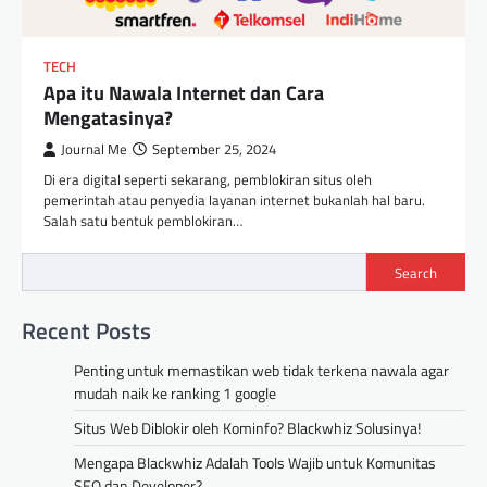
TECH
Situs Web Diblokir oleh
Kominfo? Blackwhiz Solusinya!
TECH
Apa itu Nawala Internet dan Cara
Journal Me
February 9, 2025
Mengatasinya?
## Situs Web Diblokir oleh Kominfo? Ini Cara
Cek dan Solusinya! Belakangan ini, banyak
Journal Me
September 25, 2024
pengguna internet di Indonesia yang kaget…
Di era digital seperti sekarang, pemblokiran situs oleh
pemerintah atau penyedia layanan internet bukanlah hal baru.
TECH
Salah satu bentuk pemblokiran…
Mengapa Blackwhiz Adalah
Tools Wajib untuk Komunitas
Search
SEO dan Developer?
Journal Me
February 9, 2025
Recent Posts
### Menembus Batas Dunia Maya: Solusi
Kreatif Mengatasi Pemblokiran Internet
Penting untuk memastikan web tidak terkena nawala agar
dengan Blackwhiz Dalam beberapa waktu
mudah naik ke ranking 1 google
terakhir, para pengguna internet Indonesia…
Situs Web Diblokir oleh Kominfo? Blackwhiz Solusinya!
TECH
Mengapa Blackwhiz Adalah Tools Wajib untuk Komunitas
atasi nawala dengan robot
SEO dan Developer?